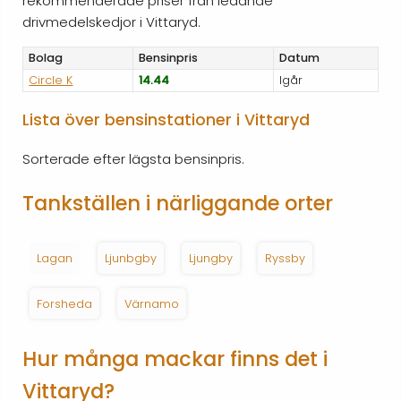
rekommenderade priser från ledande
drivmedelskedjor i Vittaryd.
Bolag
Bensinpris
Datum
Circle K
14.44
Igår
Lista över bensinstationer i Vittaryd
Sorterade efter lägsta bensinpris.
Tankställen i närliggande orter
Lagan
Ljunbgby
Ljungby
Ryssby
Forsheda
Värnamo
Hur många mackar finns det i
Vittaryd?