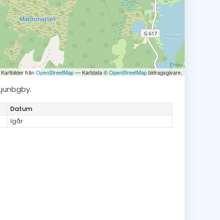
 Kartbilder från
OpenStreetMap
— Kartdata ©
OpenStreetMap
bidragsgivare.
Ljunbgby.
Datum
Igår