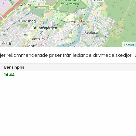
Leaflet
|
följer rekommenderade priser från ledande drivmedelskedjor i 
Bensinpris
14.44