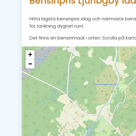
Bensinpris Ljunbgby id
Hitta lägsta bensinpris idag och närmaste bensi
för tankning dygnet runt.
Det finns en bensinmack i orten. Scrolla på karta
+
−