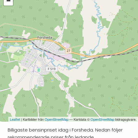
−
Leaflet
| Kartbilder från
OpenStreetMap
— Kartdata ©
OpenStreetMap
bidragsgivare.
Billigaste bensinpriset idag i Forsheda. Nedan följer
rekommenderade priser från ledande