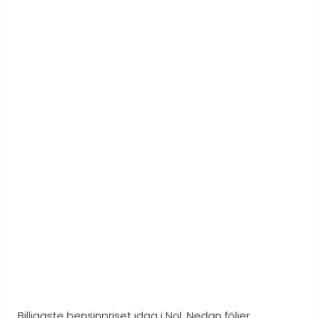
Billigaste bensinpriset idag i Nol. Nedan följer