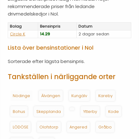
rekommenderade priser från ledande
drivmedelskedjor i Nol.
Bolag
Bensinpris
Datum
Circle K
14.29
2 dagar sedan
Lista över bensinstationer i Nol
Sorterade efter lägsta bensinpris.
Tankställen i närliggande orter
Nödinge
Älvängen
Kungälv
Kareby
Bohus
Skepplanda
Ytterby
Kode
LÖDÖSE
Olofstorp
Angered
Gråbo