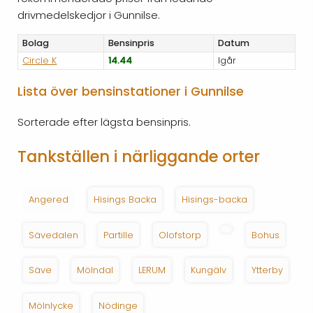
drivmedelskedjor i Gunnilse.
Bolag
Bensinpris
Datum
Circle K
14.44
Igår
Lista över bensinstationer i Gunnilse
Sorterade efter lägsta bensinpris.
Tankställen i närliggande orter
Angered
Hisings Backa
Hisings-backa
Sävedalen
Partille
Olofstorp
Bohus
Säve
Mölndal
LERUM
Kungälv
Ytterby
Mölnlycke
Nödinge