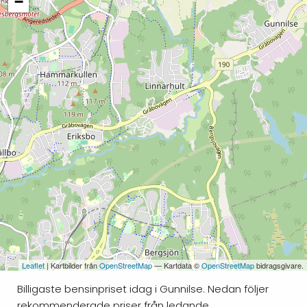
−
Leaflet
| Kartbilder från
OpenStreetMap
— Kartdata ©
OpenStreetMap
bidragsgivare.
Billigaste bensinpriset idag i Gunnilse. Nedan följer
rekommenderade priser från ledande