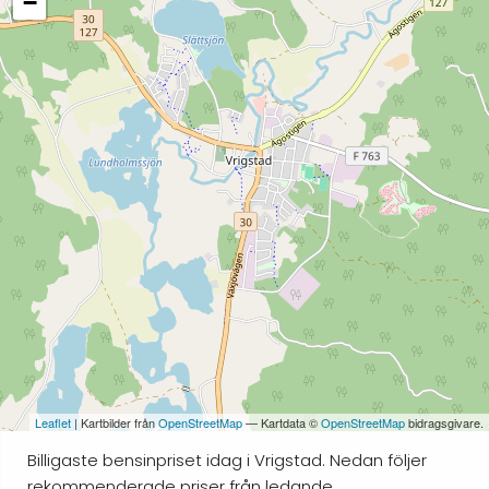
−
Leaflet
| Kartbilder från
OpenStreetMap
— Kartdata ©
OpenStreetMap
bidragsgivare.
Billigaste bensinpriset idag i Vrigstad. Nedan följer
rekommenderade priser från ledande