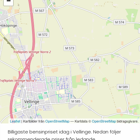
−
Leaflet
| Kartbilder från
OpenStreetMap
— Kartdata ©
OpenStreetMap
bidragsgivare.
Billigaste bensinpriset idag i Vellinge. Nedan följer
rekommenderade priser från ledande