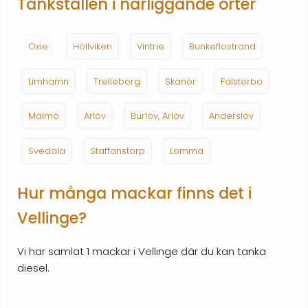
Tankställen i närliggande orter
Oxie
Höllviken
Vintrie
Bunkeflostrand
Limhamn
Trelleborg
Skanör
Falsterbo
Malmö
Arlöv
Burlöv, Arlöv
Anderslöv
Svedala
Staffanstorp
Lomma
Hur många mackar finns det i
Vellinge?
Vi har samlat 1 mackar i Vellinge där du kan tanka
diesel.