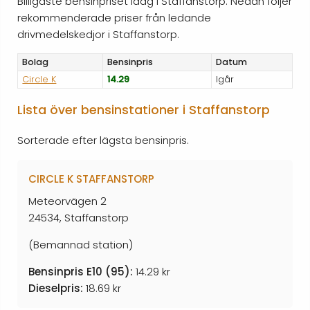
Billigaste bensinpriset idag i Staffanstorp. Nedan följer
rekommenderade priser från ledande
drivmedelskedjor i Staffanstorp.
Bolag
Bensinpris
Datum
Circle K
14.29
Igår
Lista över bensinstationer i Staffanstorp
Sorterade efter lägsta bensinpris.
CIRCLE K STAFFANSTORP
Meteorvägen 2
24534, Staffanstorp
(Bemannad station)
Bensinpris E10 (95):
14.29 kr
Dieselpris:
18.69 kr