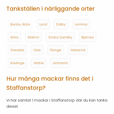
Tankställen i närliggande orter
Burlöv, Arlöv
Lund
Dalby
Lomma
Arlöv
Malmö
Södra Sandby
Bjärred
Svedala
Oxie
Flyinge
Veberöd
Kävlinge
Vintrie
Limhamn
Hur många mackar finns det i
Staffanstorp?
Vi har samlat 1 mackar i Staffanstorp där du kan tanka
diesel.