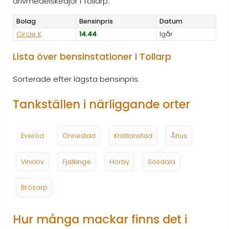
drivmedelskedjor i Tollarp.
Bolag
Bensinpris
Datum
Circle K
14.44
Igår
Lista över bensinstationer i Tollarp
Sorterade efter lägsta bensinpris.
Tankställen i närliggande orter
Everöd
Önnestad
Kristianstad
Åhus
Vinslöv
Fjälkinge
Hörby
Sösdala
Brösarp
Hur många mackar finns det i