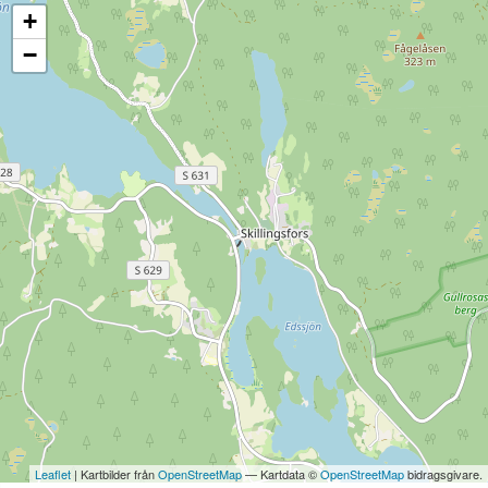
+
−
Leaflet
| Kartbilder från
OpenStreetMap
— Kartdata ©
OpenStreetMap
bidragsgivare.