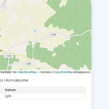
 Kartbilder från
OpenStreetMap
— Kartdata ©
OpenStreetMap
bidragsgivare.
or i Romakloster.
Datum
Igår