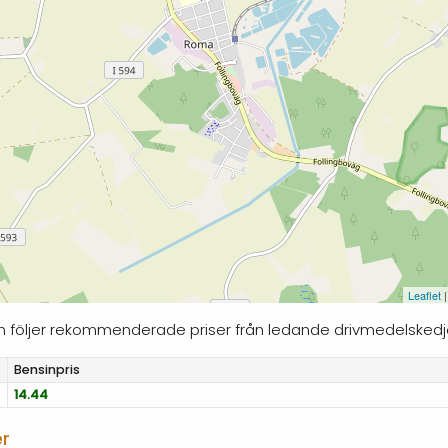
Leaflet
|
dan följer rekommenderade priser från ledande drivmedelskedj
Bensinpris
14.44
er