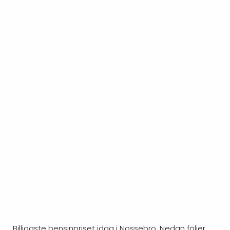
Billigaste bensinpriset idag i Nossebro. Nedan följer