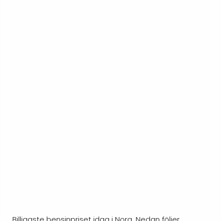
Billigaste bensinpriset idag i Nora. Nedan följer