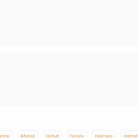
xtorp
Båstad
Hishult
Förslöv
Hjärnarp
Halms