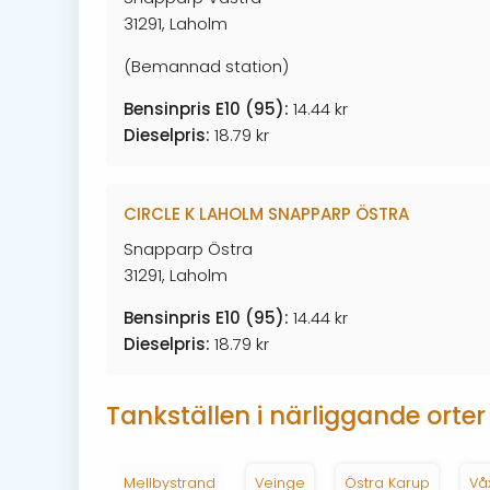
31291, Laholm
(Bemannad station)
Bensinpris E10 (95):
14.44 kr
Dieselpris:
18.79 kr
CIRCLE K LAHOLM SNAPPARP ÖSTRA
Snapparp Östra
31291, Laholm
Bensinpris E10 (95):
14.44 kr
Dieselpris:
18.79 kr
Tankställen i närliggande orter
Mellbystrand
Veinge
Östra Karup
Vå