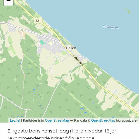
−
Leaflet
| Kartbilder från
OpenStreetMap
— Kartdata ©
OpenStreetMap
bidragsgivare.
Billigaste bensinpriset idag i Hallen. Nedan följer
rekommenderade priser från ledande