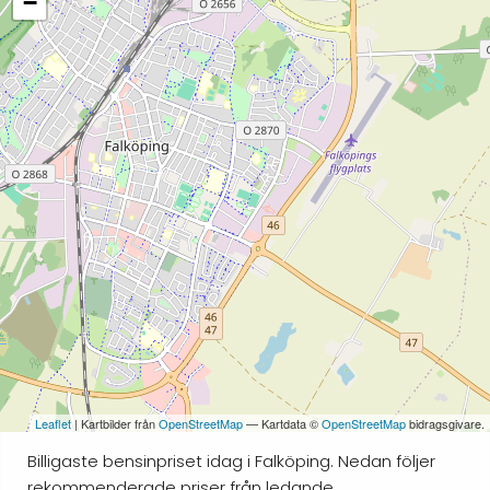
−
Leaflet
| Kartbilder från
OpenStreetMap
— Kartdata ©
OpenStreetMap
bidragsgivare.
Billigaste bensinpriset idag i Falköping. Nedan följer
rekommenderade priser från ledande