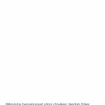
Billigaste bensinpriset idag i Enviken. Nedan följer