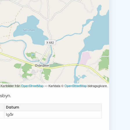
 Kartbilder från
OpenStreetMap
— Kartdata ©
OpenStreetMap
bidragsgivare.
dsbyn.
Datum
Igår