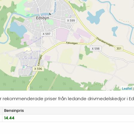
Leaflet
|
ljer rekommenderade priser från ledande drivmedelskedjor i E
Bensinpris
14.44