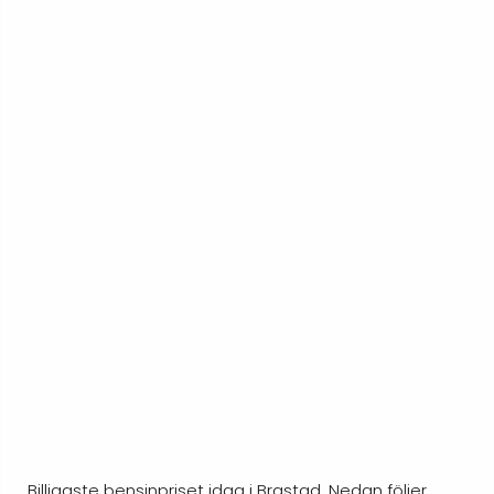
Billigaste bensinpriset idag i Brastad. Nedan följer