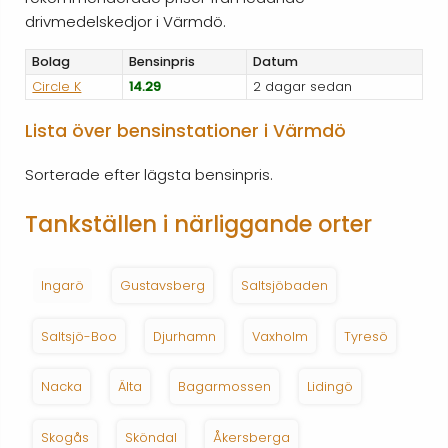
drivmedelskedjor i Värmdö.
Bolag
Bensinpris
Datum
Circle K
14.29
2 dagar sedan
Lista över bensinstationer i Värmdö
Sorterade efter lägsta bensinpris.
Tankställen i närliggande orter
Ingarö
Gustavsberg
Saltsjöbaden
Saltsjö-Boo
Djurhamn
Vaxholm
Tyresö
Nacka
Älta
Bagarmossen
Lidingö
Skogås
Sköndal
Åkersberga