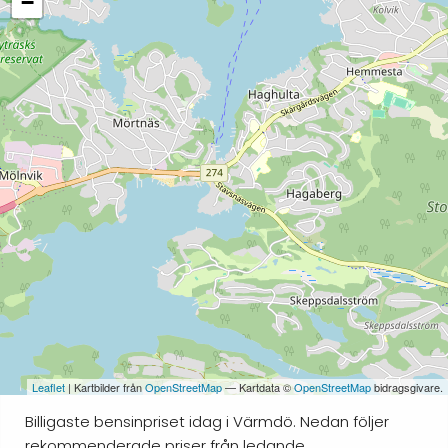
−
Leaflet
| Kartbilder från
OpenStreetMap
— Kartdata ©
OpenStreetMap
bidragsgivare.
Billigaste bensinpriset idag i Värmdö. Nedan följer
rekommenderade priser från ledande