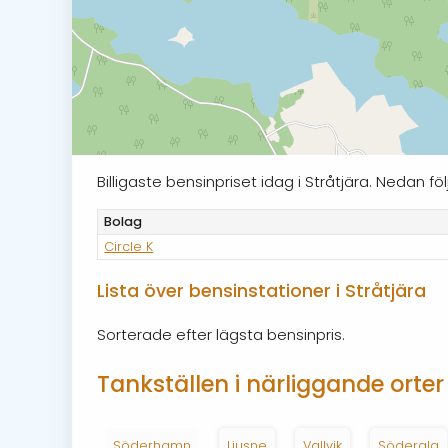
Billigaste bensinpriset idag i Stråtjära. Nedan 
Bolag
Circle K
Lista över bensinstationer i Stråtjära
Sorterade efter lägsta bensinpris.
Tankställen i närliggande orter
Söderhamn
Ljusne
Vallvik
Söderala