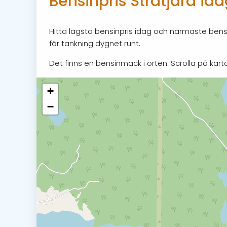
Bensinpris Stråtjära id
Hitta lägsta bensinpris idag och närmaste bensi
för tankning dygnet runt.
Det finns en bensinmack i orten. Scrolla på karta
+
−