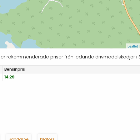
Leaflet
|
följer rekommenderade priser från ledande drivmedelskedjor i S
Bensinpris
14.29
Sandarne
Kilafors