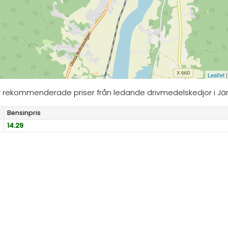
Leaflet
|
ljer rekommenderade priser från ledande drivmedelskedjor i Jä
Bensinpris
14.29