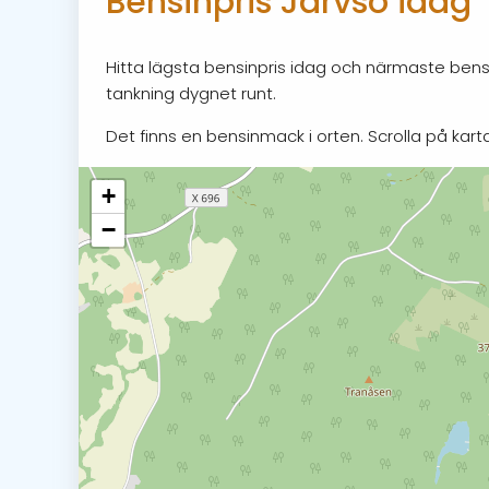
Bensinpris Järvsö idag
Hitta lägsta bensinpris idag och närmaste bensi
tankning dygnet runt.
Det finns en bensinmack i orten. Scrolla på karta
+
−