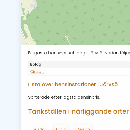
Billigaste bensinpriset idag i Järvsö. Nedan fö
Bolag
Circle K
Lista över bensinstationer i Järvsö
Sorterade efter lägsta bensinpris.
Tankställen i närliggande orter
Ljusdal
Färila
Delsbo