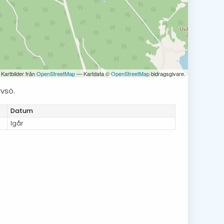
 Kartbilder från
OpenStreetMap
— Kartdata ©
OpenStreetMap
bidragsgivare.
rvsö.
Datum
Igår