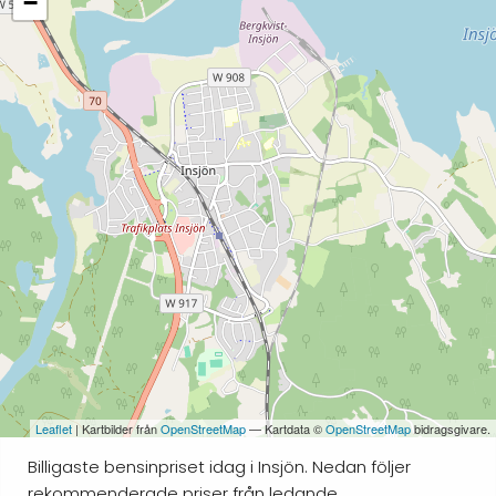
−
Leaflet
| Kartbilder från
OpenStreetMap
— Kartdata ©
OpenStreetMap
bidragsgivare.
Billigaste bensinpriset idag i Insjön. Nedan följer
rekommenderade priser från ledande