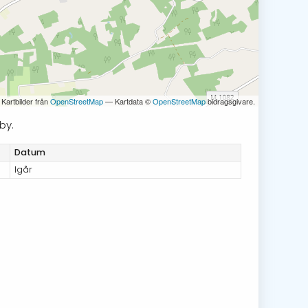
 Kartbilder från
OpenStreetMap
— Kartdata ©
OpenStreetMap
bidragsgivare.
by.
Datum
Igår