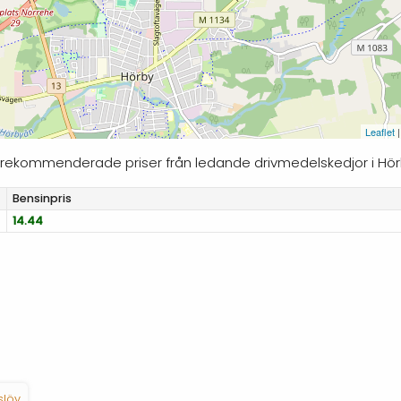
Leaflet
|
jer rekommenderade priser från ledande drivmedelskedjor i Hör
Bensinpris
14.44
slöv