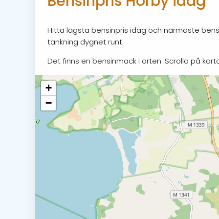
Bensinpris Hörby idag
Hitta lägsta bensinpris idag och närmaste bensi
tankning dygnet runt.
Det finns en bensinmack i orten. Scrolla på karta
+
−