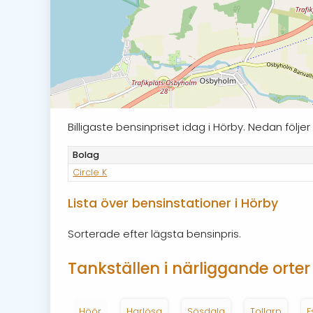
Billigaste bensinpriset idag i Hörby. Nedan föl
Bolag
Circle K
Lista över bensinstationer i Hörby
Sorterade efter lägsta bensinpris.
Tankställen i närliggande orter
Höör
Harlösa
Sösdala
Tollarp
E