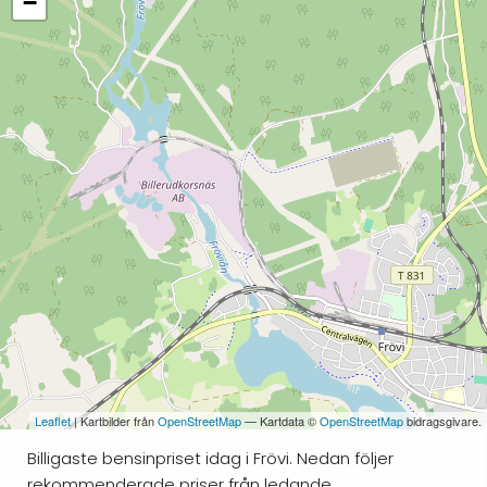
−
Leaflet
| Kartbilder från
OpenStreetMap
— Kartdata ©
OpenStreetMap
bidragsgivare.
Billigaste bensinpriset idag i Frövi. Nedan följer
rekommenderade priser från ledande