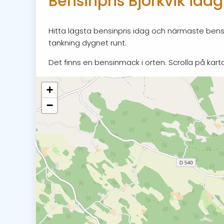
Bensinpris Björkvik idag
Hitta lägsta bensinpris idag och närmaste bensin
tankning dygnet runt.
Det finns en bensinmack i orten. Scrolla på karta
+
−