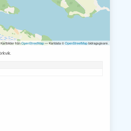
 Kartbilder från
OpenStreetMap
— Kartdata ©
OpenStreetMap
bidragsgivare.
rkvik.