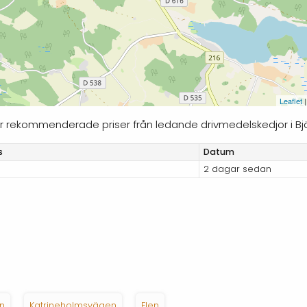
Leaflet
|
ljer rekommenderade priser från ledande drivmedelskedjor i Bjö
s
Datum
2 dagar sedan
n
Katrineholmsvägen
Flen