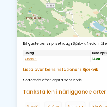
Billigaste bensinpriset idag i Björkvik. Nedan fö
Bolag
Bensinpri
Circle K
14.29
Lista över bensinstationer i Björkvik
Sorterade efter lägsta bensinpris.
Tankställen i närliggande orter
Stavsjö
Jönåker
Stigtomta
Kolmårde